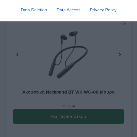
Data Deletion
Data Access
Privacy Policy
Ακουστικά Neckband BT WK WG-08 Μαύρο
250954
Δες περισσότερα