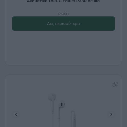
Ακουστικά USB-C Edifier P230 Λευκό
010441
Δες περισσότερα