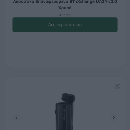
Ακουστικό Επαναφερόμενο BT iXchange UA24 v2.0
Χρυσό
310058
Δες περισσότερα