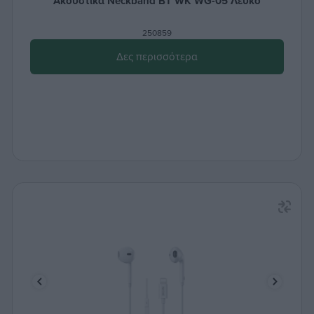
Ακουστικά Neckband BT WK WG-05 Λευκό
250859
Δες περισσότερα