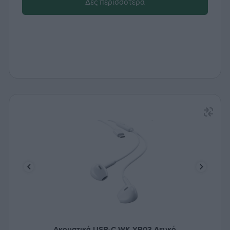
Δες περισσότερα
Ακουστικά USB-C WK YB03 Λευκό