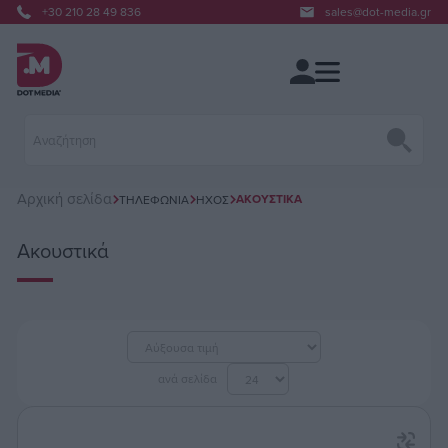
+30 210 28 49 836
sales@dot-media.gr
Αρχική σελίδα
ΑΚΟΥΣΤΙΚΆ
ΤΗΛΕΦΩΝΊΑ
ΉΧΟΣ
Ακουστικά
ανά σελίδα