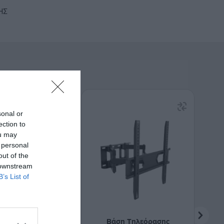
ΉΣ
sonal or
ection to
ou may
 personal
out of the
 downstream
B’s List of
Τηλεόρασης
Βάση Τηλεόρασης