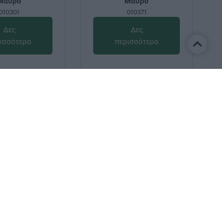
Μαύρο
Μαύρο
010301
010371
Δες
Δες
ισσότερα
περισσότερα
Αποδέχομαι τους
όρους
Όροι Χρήσης
Προσωπικά δεδομένα