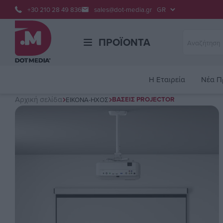
+30 210 28 49 836
sales@dot-media.gr
ΠΡΟΪΌΝΤΑ
H Εταιρεία
Νέα Π
Αρχική σελίδα
ΒΆΣΕΙΣ PROJECTOR
ΕΙΚΌΝΑ-ΉΧΟΣ