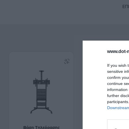
ΕΠ
www.dot-m
If you wish 
sensitive in
confirm you
continue se
information 
further disc
participants
Downstream 
Βάση Τηλεόρασης
Βάση Τηλεόρασ