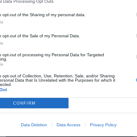
l Data Processing Opt Outs
Mount
Επιτοίχια Focus Mount
Επιτοίχι
 90kg
WMS01-44AT 23"-65"
240094
WMS206-
o opt-out of the Sharing of my personal data.
έως 40kg
έ
In
Δες
περισσότερα
περ
o opt-out of the Sale of my Personal Data.
In
to opt-out of processing my Personal Data for Targeted
ing.
In
o opt-out of Collection, Use, Retention, Sale, and/or Sharing
ersonal Data that Is Unrelated with the Purposes for which it
lected.
Out
CONFIRM
Data Deletion
Data Access
Privacy Policy