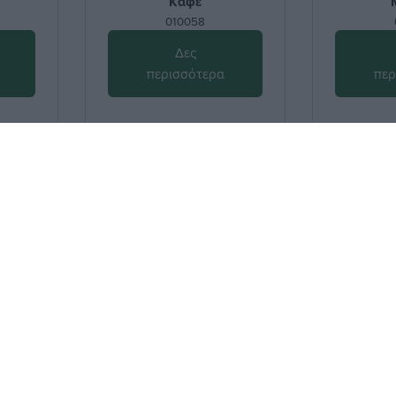
Καφέ
010058
Δες
περισσότερα
περ
γγραφή
Διαγραφή
H Εταιρεία
Νέες αφίξεις
Blog