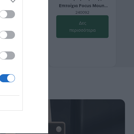
α Focus Mount
Επιτοίχια Focus Mount
64AT 32"-75"
240093
WMS206-44AT 23"-65"
240092
ως 45kg
έως 45kg
Δες
Δες
ισσότερα
περισσότερα