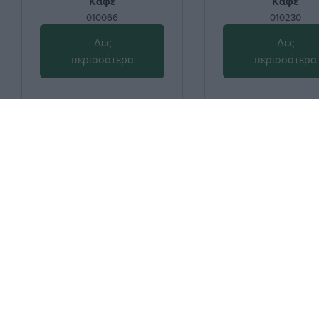
Καφέ
Καφέ
010066
010230
Δες
Δες
περισσότερα
περισσότερα
Μείνε συντονισμένος
Εγγράψου στο newsletter μας & θα είσαι πάντα up to date!
Ε