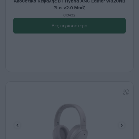
Ακουστικά Κεφαλής BT Hybrid ANC Edifier W820NB
Plus v2.0 Μπέζ
010432
Δες περισσότερα