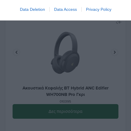
Data Deletion
Data Access
Privacy Policy
Ακουστικά Κεφαλής BT Hybrid ANC Edifier
WH700NB Pro Γκρι
010395
Δες περισσότερα