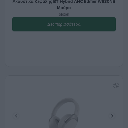
Ακουστικά Κεφαλής BT Hybrid ANC Edifier W830NB
Μαύρο
010361
Δες περισσότερα