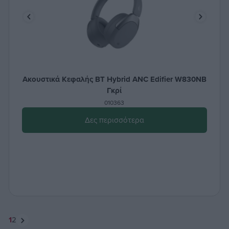
Ακουστικά Κεφαλής BT Hybrid ANC Edifier W830NB
Γκρί
010363
Δες περισσότερα
1
2