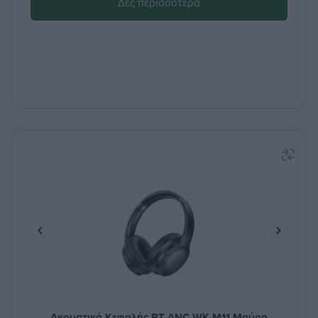
Δες περισσότερα
Ακουστικά Κεφαλής ΒΤ ANC WK M11 Μαύρο