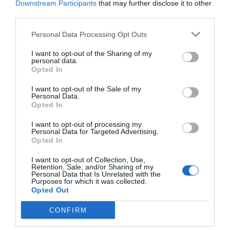
Downstream Participants
that may further disclose it to other
third parties.
Personal Data Processing Opt Outs
I want to opt-out of the Sharing of my
personal data.
Opted In
I want to opt-out of the Sale of my
Personal Data.
Opted In
Ακουστικά Κεφαλής BT Hybrid ANC Edifier
I want to opt-out of processing my
WH700NB Pro Μαύρο
Personal Data for Targeted Advertising.
010394
Opted In
Δες περισσότερα
I want to opt-out of Collection, Use,
Retention, Sale, and/or Sharing of my
Personal Data that Is Unrelated with the
Purposes for which it was collected.
Opted Out
CONFIRM