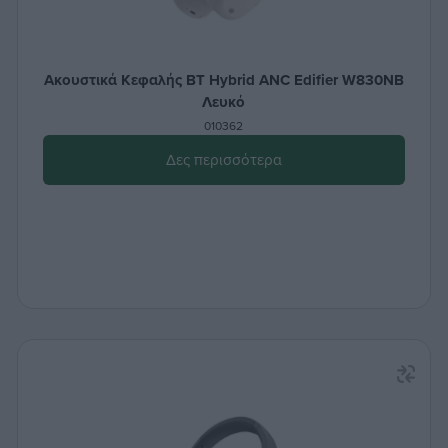
Ακουστικά Κεφαλής BT Hybrid ANC Edifier W830NB
Λευκό
010362
Δες περισσότερα