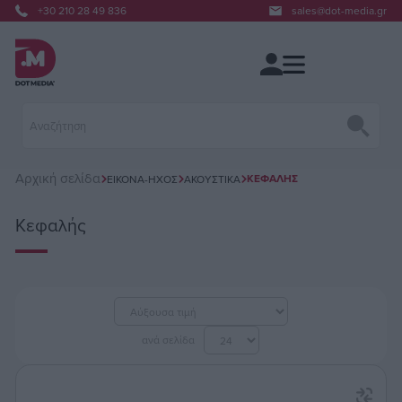
+30 210 28 49 836
sales@dot-media.gr
Αρχική σελίδα
ΚΕΦΑΛΉΣ
ΕΙΚΌΝΑ-ΉΧΟΣ
ΑΚΟΥΣΤΙΚΆ
Κεφαλής
ανά σελίδα