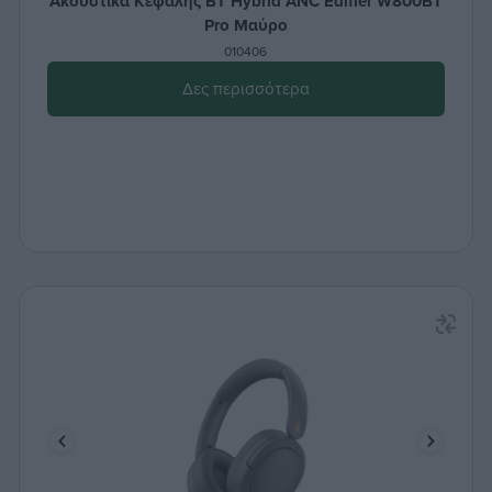
Ακουστικά Κεφαλής BT Hybrid ANC Edifier W800BT
Pro Μαύρο
010406
Δες περισσότερα