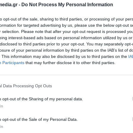
edia.gr -
Do Not Process My Personal Information
to opt-out of the sale, sharing to third parties, or processing of your per
formation for targeted advertising by us, please use the below opt-out s
r selection. Please note that after your opt-out request is processed y
eing interest-based ads based on personal information utilized by us or
disclosed to third parties prior to your opt-out. You may separately opt-
losure of your personal information by third parties on the IAB’s list of
. This information may also be disclosed by us to third parties on the
IA
Participants
that may further disclose it to other third parties.
 Point Wis D523 433Mbps
Access Point Wis S5300
GHz Εξωτερικού Χώρου
5GHz Εξωτερικού Χ
l Data Processing Opt Outs
290048
290006
o opt-out of the Sharing of my personal data.
Δες περισσότερα
Δες περισσότερ
In
o opt-out of the Sale of my Personal Data.
In