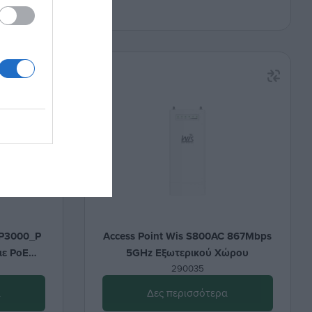
AP3000_P
Access Point Wis S800AC 867Mbps
με PoE
5GHz Εξωτερικού Χώρου
290035
α
Δες περισσότερα