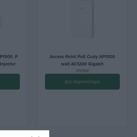
AP1300_P
Access Point PoE Cudy AP1300
Injector
wall AC1200 Gigabit
370102
α
Δες περισσότερα