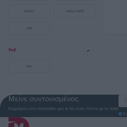
Station
Station WDS
CPE
PoE
Ναι
Μείνε συντονισμένος
Εγγράψου στο newsletter μας & θα είσαι πάντα up to date!
Ε