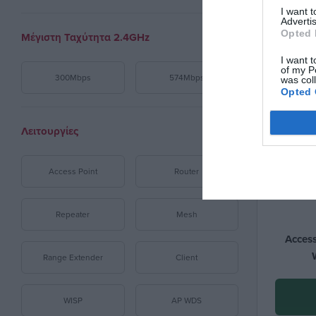
I want 
Advertis
Opted 
Μέγιστη Ταχύτητα 2.4GΗz
I want t
of my P
300Mbps
574Mbps
was col
Opted 
Λειτουργίες
Access Point
Router
Repeater
Mesh
Acces
Range Extender
Client
WISP
AP WDS