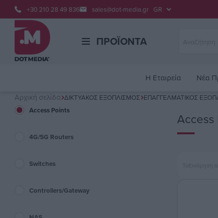
+30 210 28 49 836
sales@dot-media.gr
ΠΡΟΪΌΝΤΑ
H Εταιρεία
Νέα Π
Αρχική σελίδα
ΔΙΚΤΥΑΚΌΣ ΕΞΟΠΛΙΣΜΌΣ
ΕΠΑΓΓΕΛΜΑΤΙΚΌΣ ΕΞΟΠ
Access Points
Access 
4G/5G Routers
Switches
Ταξινόμηση 
Controllers/Gateway
NAS