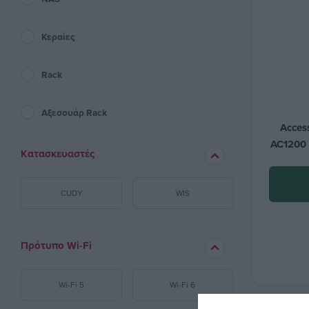
Κεραίες
Rack
Αξεσουάρ Rack
Acces
AC1200 
Κατασκευαστές
CUDY
WIS
Πρότυπο Wi-Fi
Wi-Fi 5
Wi-Fi 6