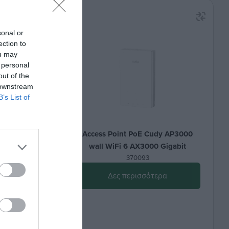
sonal or
ection to
ou may
 personal
out of the
 downstream
B’s List of
 300Mbps
Access Point PoE Cudy AP3000
ώρου
wall WiFi 6 AX3000 Gigabit
370093
α
Δες περισσότερα