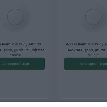
s Point PoE Cudy AP1300
Access Point PoE Cudy 
Gigabit, χωρίς PoE Injector
AC1200 Gigabit, με PoE 
370029
370051
Δες περισσότερα
Δες περισσότερ