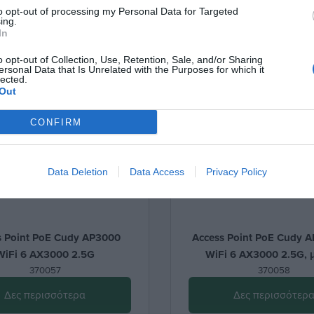
to opt-out of processing my Personal Data for Targeted
ing.
In
o opt-out of Collection, Use, Retention, Sale, and/or Sharing
ersonal Data that Is Unrelated with the Purposes for which it
lected.
Out
CONFIRM
Data Deletion
Data Access
Privacy Policy
s Point PoE Cudy AP3000
Access Point PoE Cudy 
WiFi 6 AX3000 2.5G
WiFi 6 AX3000 2.5G, 
370057
Injector
370058
Δες περισσότερα
Δες περισσότερ