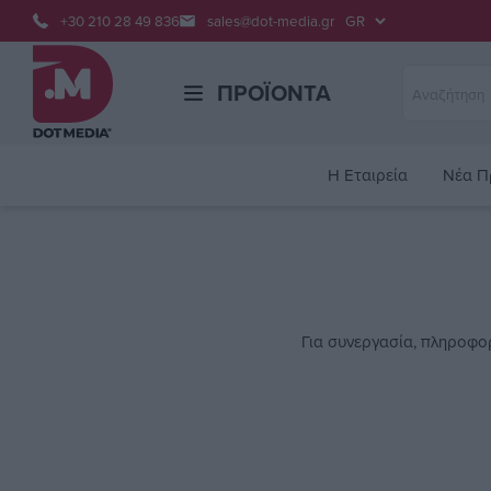
+30 210 28 49 836
sales@dot-media.gr
ΠΡΟΪΌΝΤΑ
H Εταιρεία
Νέα Π
Για συνεργασία, πληροφο