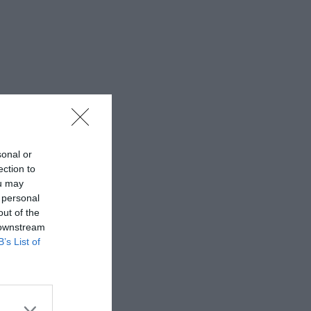
sonal or
ection to
ou may
 personal
out of the
 downstream
B’s List of