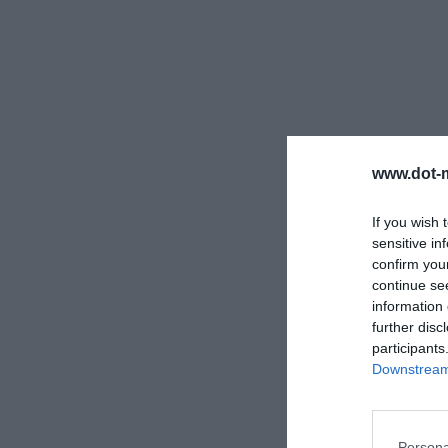
www.dot-m
If you wish 
sensitive in
confirm you
continue se
information 
further disc
participants
Downstream 
Persona