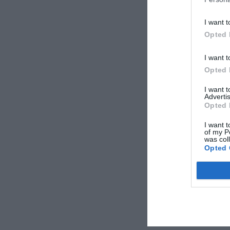
I want t
Opted 
I want t
Opted 
I want 
Advertis
Opted 
I want t
of my P
was col
Opted 