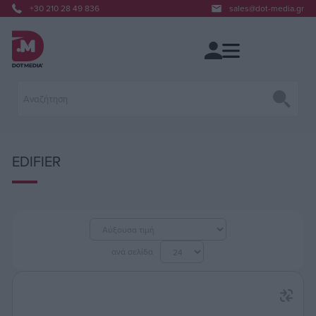
+30 210 28 49 836
sales@dot-media.gr
EDIFIER
ανά σελίδα