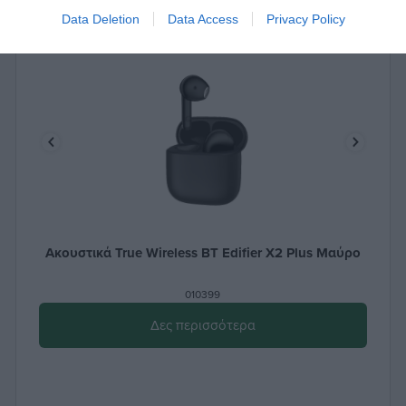
Data Deletion
Data Access
Privacy Policy
Ακουστικά True Wireless BT Edifier X2 Plus Μαύρο
010399
Δες περισσότερα