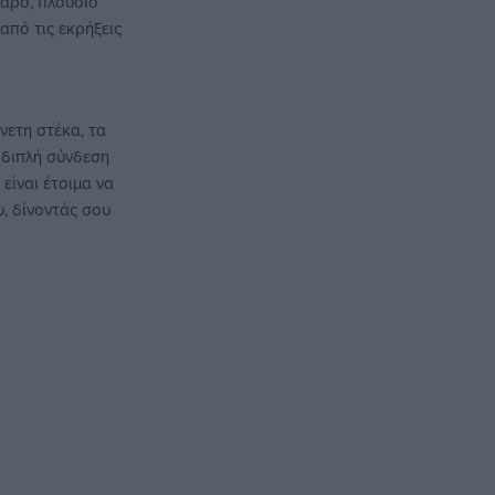
θαρό, πλούσιο
από τις εκρήξεις
νετη στέκα, τα
 διπλή σύνδεση
είναι έτοιμα να
υ, δίνοντάς σου
τα IKEDA v3.0
ι άνεση,