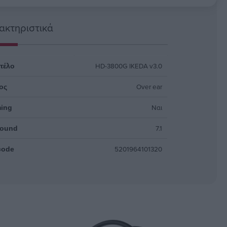
ακτηριστικά
HD-3800G IKEDA v3.0
τέλο
Over ear
ος
Ναι
ing
7.1
round
5201964101320
code