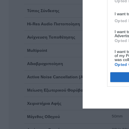
Opted 
3.5mm, U
Τύπος Σύνδεσης
I want t
Opted 
Όχι
Hi-Res Audio Πιστοποίηση
I want 
Advertis
Όχι
Ανίχνευση Τοποθέτησης
Opted 
Όχι
Multipoint
I want t
of my P
was col
Όχι
Αδιαβροχοποίηση
Opted 
Οχι
Active Noise Cancellation (ANC)
Όχι
Μείωση Εξωτερικού Θορύβου (ENC)
Όχι
Χειριστήρια Αφής
50mm
Μέγεθος Οδηγού