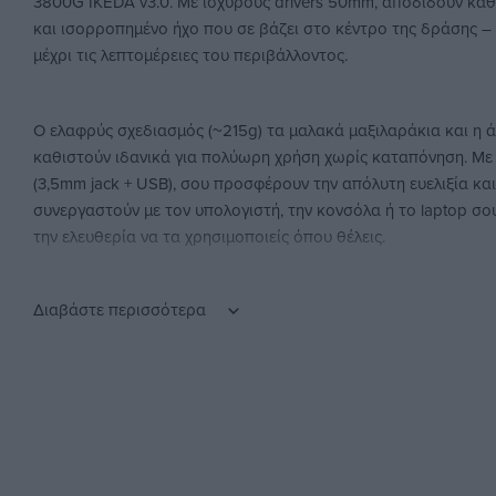
3800G IKEDA v3.0. Με ισχυρούς drivers 50mm, αποδίδουν κα
και ισορροπημένο ήχο που σε βάζει στο κέντρο της δράσης – 
μέχρι τις λεπτομέρειες του περιβάλλοντος.
Ο ελαφρύς σχεδιασμός (~215g) τα μαλακά μαξιλαράκια και η ά
καθιστούν ιδανικά για πολύωρη χρήση χωρίς καταπόνηση. Με
(3,5mm jack + USB), σου προσφέρουν την απόλυτη ευελιξία και 
συνεργαστούν με τον υπολογιστή, την κονσόλα ή το laptop σο
την ελευθερία να τα χρησιμοποιείς όπου θέλεις.
Διαβάστε περισσότερα
Με ευαισθησία 112dB και απόκριση συχνότητας 20Hz–20kHz, 
συνδυάζουν απόδοση και αξιοπιστία για κάθε gamer που θέλε
ποιότητα και στυλ σε κάθε συνεδρία.