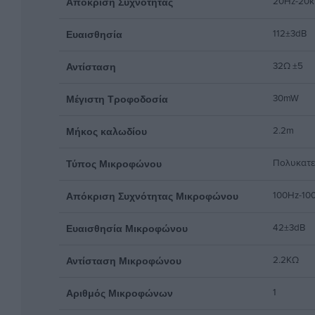
20Hz-20k
Απόκριση Συχνότητας
112±3dB
Ευαισθησία
32Ω ±5
Αντίσταση
30mW
Μέγιστη Τροφοδοσία
2.2m
Μήκος καλωδίου
Πολυκατε
Τύπος Μικροφώνου
100Hz-10
Απόκριση Συχνότητας Μικροφώνου
42±3dB
Ευαισθησία Μικροφώνου
2.2KΩ
Αντίσταση Μικροφώνου
1
Αριθμός Μικροφώνων