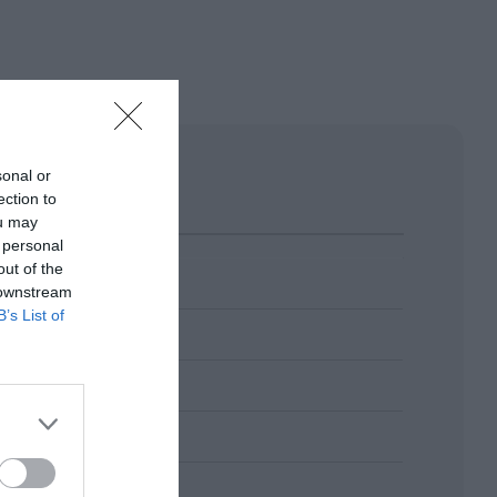
sonal or
ection to
ou may
 personal
out of the
 downstream
B’s List of