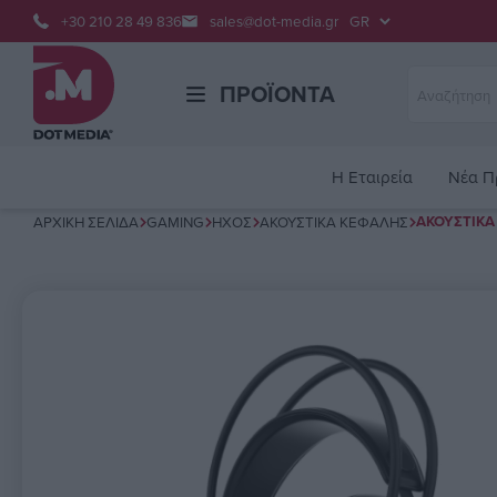
+30 210 28 49 836
sales@dot-media.gr
ΠΡΟΪΌΝΤΑ
H Εταιρεία
Νέα Π
ΑΚΟΥΣΤΙΚΆ
ΑΡΧΙΚΉ ΣΕΛΊΔΑ
GAMING
ΉΧΟΣ
ΑΚΟΥΣΤΙΚΆ ΚΕΦΑΛΉΣ
Όνομα χαρακτηριστικού
Τιμή χαρα