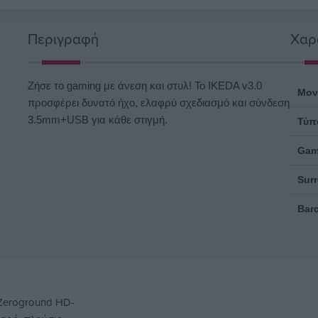
Περιγραφή
Χαρ
Ζήσε το gaming με άνεση και στυλ! Το IKEDA v3.0
Μον
προσφέρει δυνατό ήχο, ελαφρύ σχεδιασμό και σύνδεση
3.5mm+USB για κάθε στιγμή.
Τύπ
Gam
Sur
Bar
 Zeroground HD-