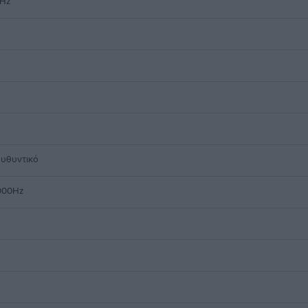
Hz
υθυντικό
000Hz