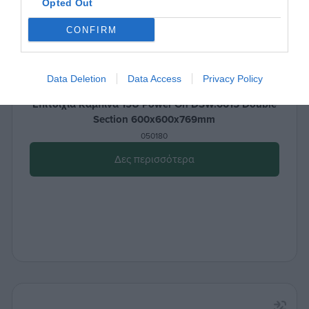
Opted Out
CONFIRM
Data Deletion
Data Access
Privacy Policy
Επιτοίχια Καμπίνα 15U Power On DSW.6615 Double
Section 600x600x769mm
050180
Δες περισσότερα