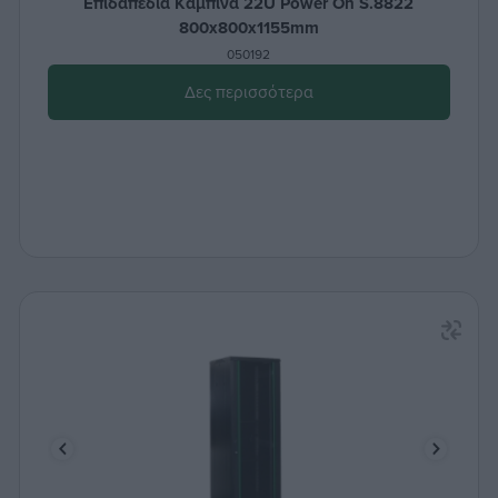
Επιδαπέδια Καμπίνα 22U Power On S.8822
800x800x1155mm
050192
Δες περισσότερα