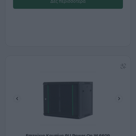
Δες περισσότερα
Επιτοίχια Καμπίνα 9U Power On W.6609