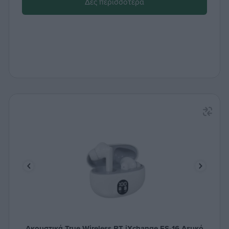
Δες περισσότερα
Ακουστικά True Wireless ΒΤ iXchange ES-16 Λευκό