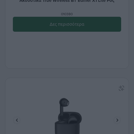
Ακουστικά True Wireless ΒΤ Edifier X1 Lite Ροζ
010380
Δες περισσότερα