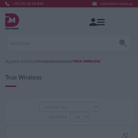
+30 210 28 49 836
sales@dot-media.gr
Αρχική σελίδα
TRUE WIRELESS
ΤΗΛΕΦΩΝΊΑ
ΉΧΟΣ
True Wireless
ανά σελίδα