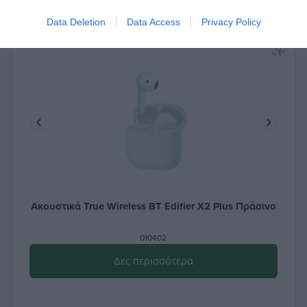
Data Deletion
Data Access
Privacy Policy
Ακουστικά True Wireless BT Edifier X2 Plus Πράσινο
010402
Δες περισσότερα