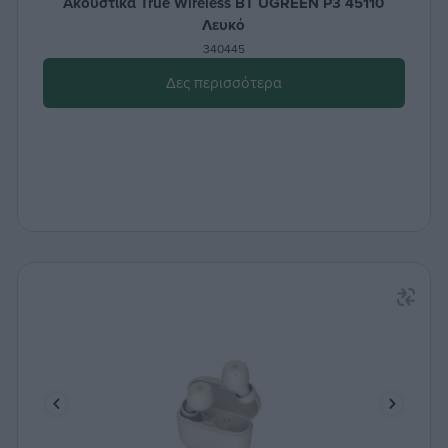
Ακουστικά True Wireless BT UGREEN P3 45110
Λευκό
340445
Δες περισσότερα