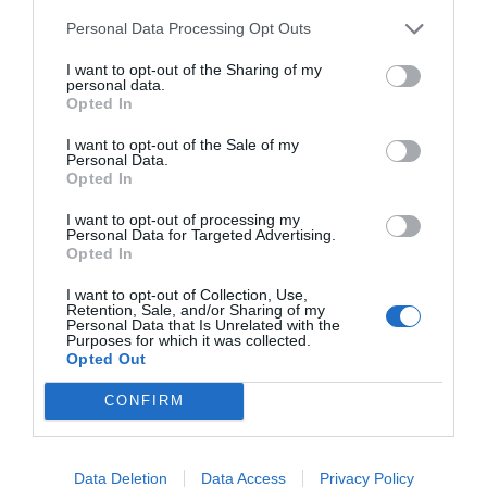
Personal Data Processing Opt Outs
I want to opt-out of the Sharing of my
personal data.
Opted In
I want to opt-out of the Sale of my
Personal Data.
Opted In
Ασύρματο/Ενσύρματο Ποντίκι 2.4GHz/BT/USB
I want to opt-out of processing my
Personal Data for Targeted Advertising.
Zeroground MS-4600WG KIMURA v4.0
Opted In
220099
I want to opt-out of Collection, Use,
Δες περισσότερα
Retention, Sale, and/or Sharing of my
Personal Data that Is Unrelated with the
Purposes for which it was collected.
Opted Out
CONFIRM
Data Deletion
Data Access
Privacy Policy