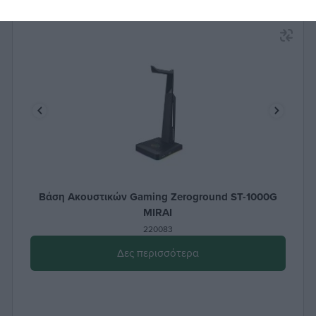
Βάση Ακουστικών Gaming Zeroground ST-1000G
MIRAI
220083
Δες περισσότερα