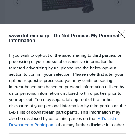
www.dot-media.gr -
Do Not Process My Personal
Ενσύρματο Πληκτρολόγιο & Ποντίκι Gaming RGB
Information
Zeroground KB-2400GUMS AZAI v3.0
220102
If you wish to opt-out of the sale, sharing to third parties, or
processing of your personal or sensitive information for
Δες περισσότερα
targeted advertising by us, please use the below opt-out
section to confirm your selection. Please note that after your
opt-out request is processed you may continue seeing
interest-based ads based on personal information utilized by
us or personal information disclosed to third parties prior to
your opt-out. You may separately opt-out of the further
disclosure of your personal information by third parties on the
IAB’s list of downstream participants. This information may
also be disclosed by us to third parties on the
IAB’s List of
Downstream Participants
that may further disclose it to other
third parties.