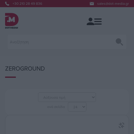
+30 210 28 49 836
sales@dot-media.gr
ZEROGROUND
ανά σελίδα