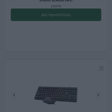
4100G SORIIN PRO
220079
Δες περισσότερα