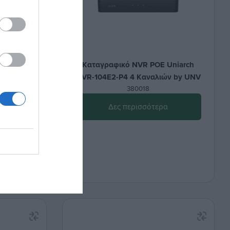
ch NVR-
Καταγραφικό NVR POE Uniarch
y UNV
NVR-104E2-P4 4 Καναλιών by UNV
380018
α
Δες περισσότερα