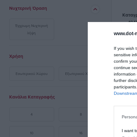
Νυχτερινή Όραση
Καταγρ
104
Έγχρωμη Νυχτερινή
λήψη
www.dot-m
If you wish 
sensitive in
Χρήση
confirm you
continue se
Εσωτερικού Χώρου
Εξωτερικού Χώρου
information 
further disc
participants
Downstream 
Κανάλια Καταγραφής
4
8
Persona
I want t
10
16