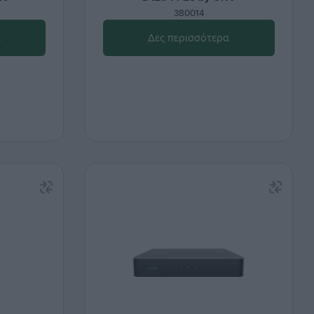
380014
α
Δες περισσότερα