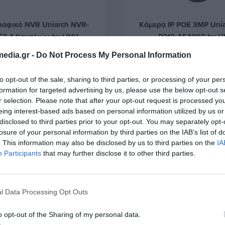
αφικό NVR Uniarch NVR-
Κάμερα IP POE 3MP Unia
E2 4 Καναλιών by UNV
P213-AF40KC by 
380022
380005
edia.gr -
Do Not Process My Personal Information
Δες περισσότερα
Δες περισσότερ
to opt-out of the sale, sharing to third parties, or processing of your per
formation for targeted advertising by us, please use the below opt-out s
r selection. Please note that after your opt-out request is processed y
eing interest-based ads based on personal information utilized by us or
disclosed to third parties prior to your opt-out. You may separately opt-
losure of your personal information by third parties on the IAB’s list of
. This information may also be disclosed by us to third parties on the
IA
Participants
that may further disclose it to other third parties.
l Data Processing Opt Outs
o opt-out of the Sharing of my personal data.