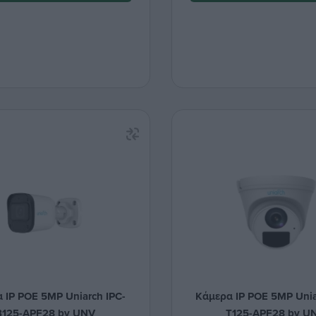
 IP POE 5MP Uniarch IPC-
Κάμερα IP POE 5MP Unia
B125-APF28 by UNV
T125-APF28 by U