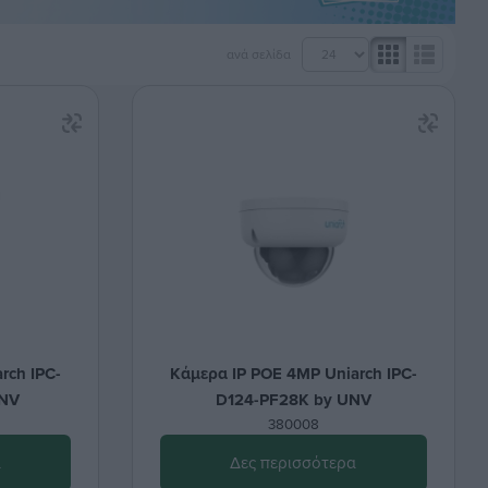
ανά σελίδα
rch IPC-
Κάμερα IP POE 4MP Uniarch IPC-
UNV
D124-PF28K by UNV
380008
α
Δες περισσότερα