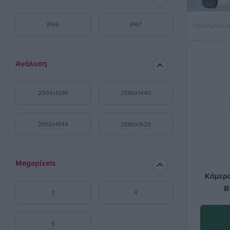
IP66
IP67
Ταξινόμηση 
Ανάλυση
2304x1296
2560x1440
2592x1944
2880x1620
Megapixels
Κάμερα
B
3
4
5