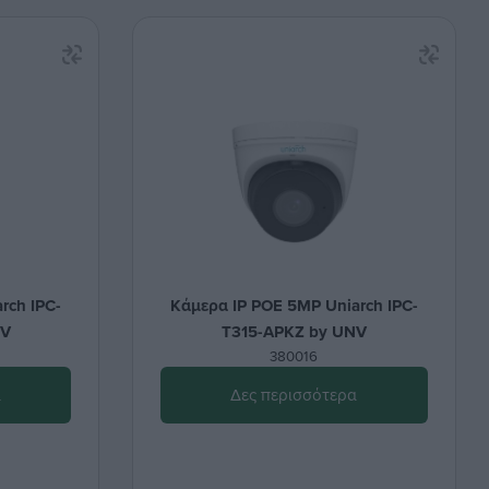
rch IPC-
Κάμερα IP POE 5MP Uniarch IPC-
NV
T315-APKZ by UNV
380016
α
Δες περισσότερα