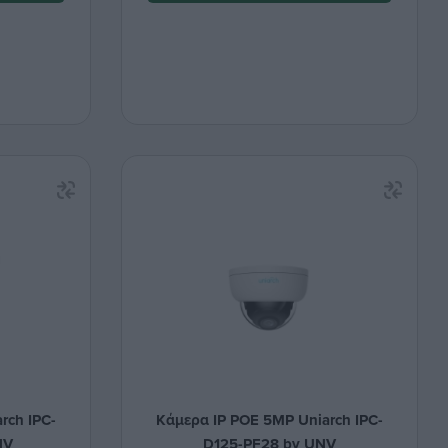
rch IPC-
Κάμερα IP POE 5MP Uniarch IPC-
NV
D125-PF28 by UNV