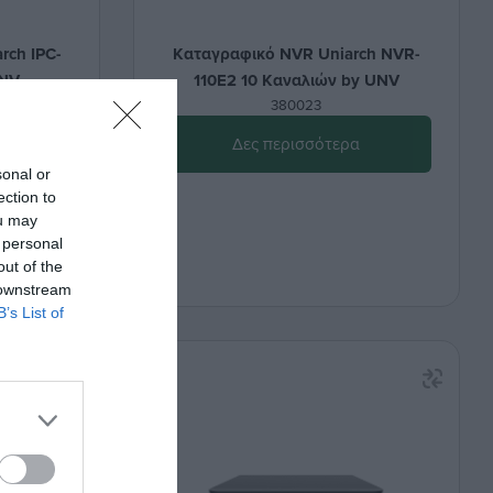
rch IPC-
Καταγραφικό NVR Uniarch NVR-
UNV
110E2 10 Καναλιών by UNV
380023
α
Δες περισσότερα
sonal or
ection to
ou may
 personal
out of the
 downstream
B’s List of