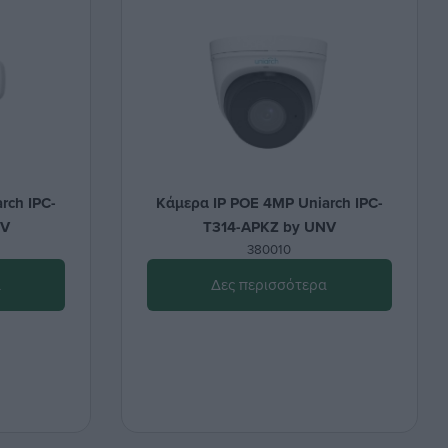
rch IPC-
Κάμερα IP POE 4MP Uniarch IPC-
NV
T314-APKZ by UNV
380010
α
Δες περισσότερα