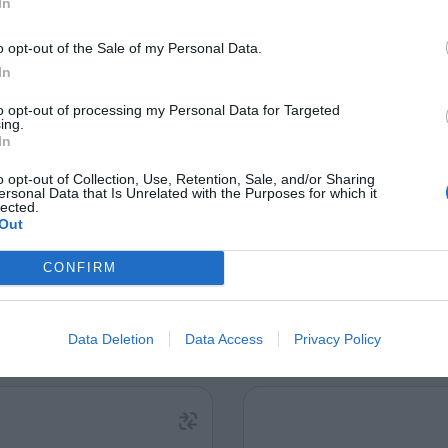
In
o opt-out of the Sale of my Personal Data.
In
to opt-out of processing my Personal Data for Targeted
ραφικό NVR POE Uniarch
Καταγραφικό NVR Uniar
ing.
In
S3-P4 4 Καναλιών by UNV
116E2 16 Καναλίων b
380021
380024
o opt-out of Collection, Use, Retention, Sale, and/or Sharing
ersonal Data that Is Unrelated with the Purposes for which it
Δες περισσότερα
Δες περισσότερ
lected.
Out
CONFIRM
Data Deletion
Data Access
Privacy Policy