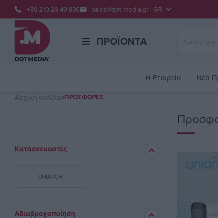
+30 210 28 49 836
sales@dot-media.gr
ΠΡΟΪΌΝΤΑ
H Εταιρεία
Νέα Π
Αρχική σελίδα
ΠΡΟΣΦΟΡΈΣ
Προσφ
Κατασκευαστές
UNIARCH
Αδιαβροχοποίηση