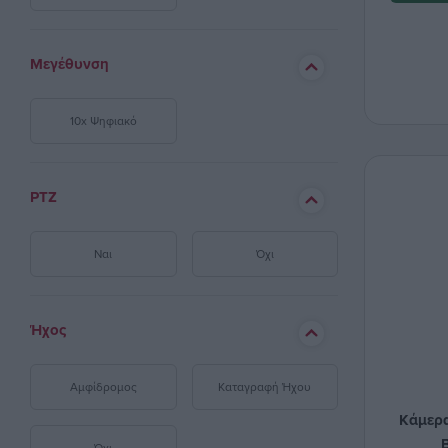
Μεγέθυνση
10x Ψηφιακό
PTZ
Ναι
Όχι
Ήχος
Αμφίδρομος
Καταγραφή Ήχου
Κάμερα
Όχι